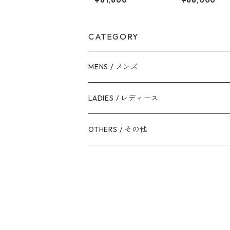
キャップ
ハット
CATEGORY
MENS / メンズ
Hat / ハット
LADIES / レディース
Cap / キャップ
Headband / カチューシャ
OTHERS / その他
Knit / ニット帽
Hat / ハット
Hat Box / 帽子箱
Cap / キャップ
Beret & Toque / ベレー・トーク帽