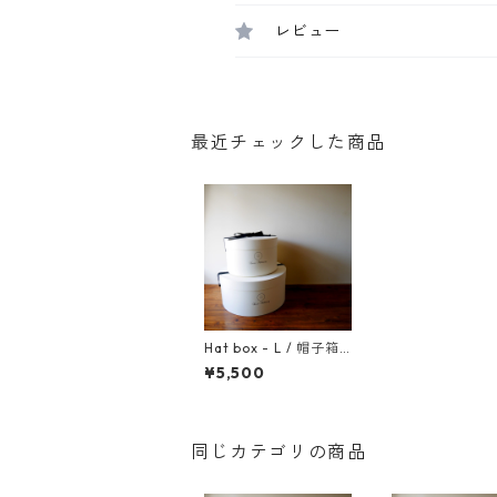
レビュー
最近チェックした商品
Hat box - L / 帽子箱 L
サイズ
¥5,500
同じカテゴリの商品