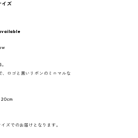
Lサイズ
available
low
子箱。
で、ロゴと黒いリボンのミニマルな
20cm
サイズでのお届けとなります。