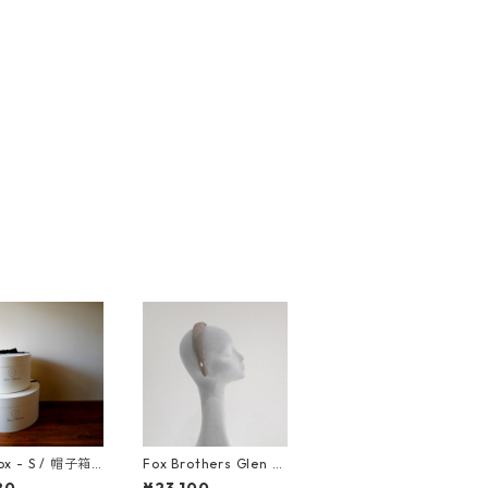
ox - S / 帽子箱 S
Fox Brothers Glen C
ズ
heck Headband (Mid)
80
¥23,100