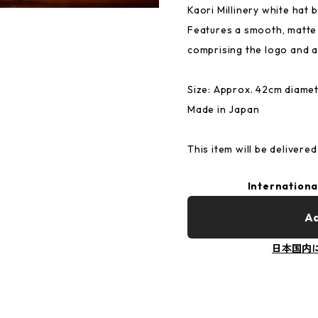
Kaori Millinery white hat 
Features a smooth, matte 
comprising the logo and a
Size: Approx. 42cm diame
Made in Japan
This item will be delivere
Internationa
Ad
日本国内