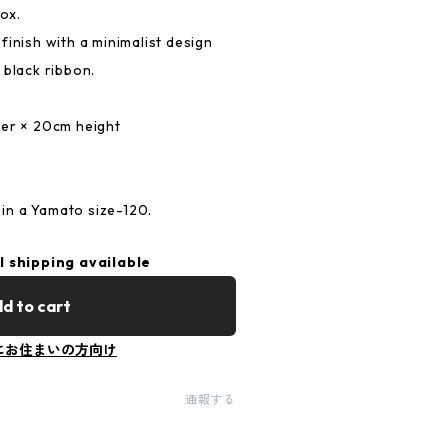
box.
finish with a minimalist design
 black ribbon.
ter × 20cm height
d in a Yamato size-120.
l shipping available
d to cart
にお住まいの方向け
通報する