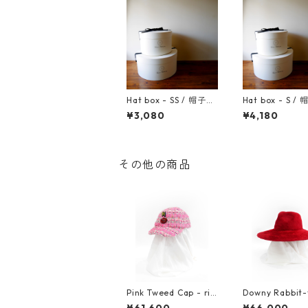
Hat box - SS / 帽子箱
Hat box - S /
SSサイズ
サイズ
¥3,080
¥4,180
その他の商品
Pink Tweed Cap - rip
Downy Rabbit-
& thunder / ツイード
elt Hat / マ
¥61,600
¥66,000