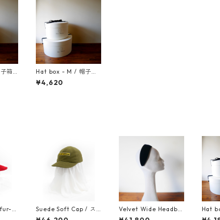
 帽子箱 S
Hat box - M / 帽子箱
Mサイズ
¥4,620
fur-f
Suede Soft Cap / ス
Velvet Wide Headba
Hat b
ラジーン
ウェードソフトキャッ
nd / ベルベットワイド
サイ
¥46,200
¥41,800
¥4,1